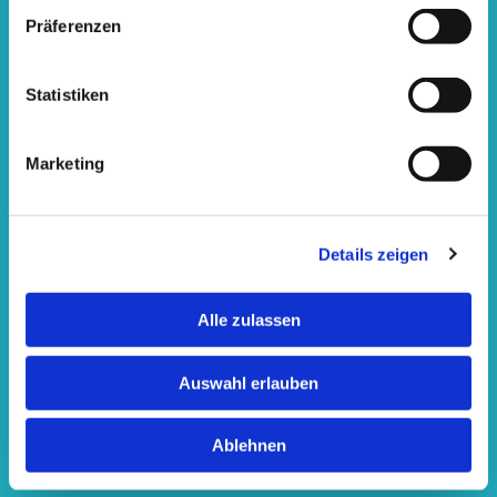
Präferenzen
Manuelle Therapie
Lymphdrainage
Statistiken
Post-Covid-Behandlungen
CMT
Marketing
Hausbesuche
Allgemeine Krankengymnastik
Details zeigen
Kinesiologisches Tapen
Alle zulassen
Fango-Paraffin-Packungen
Massagen
Auswahl erlauben
Weitere Informationen
Ablehnen