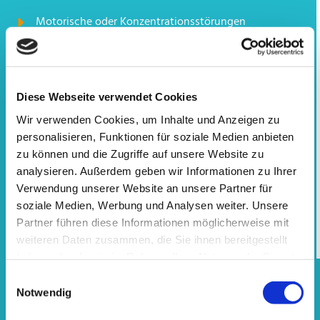
Motorische oder Konzentrationsstörungen
Störung der Kommunikationsfähigkeit
Neurologie
Diese Webseite verwendet Cookies
Tonusregulation
Wir verwenden Cookies, um Inhalte und Anzeigen zu
personalisieren, Funktionen für soziale Medien anbieten
Förderung von Koordination und Gleichgewicht
zu können und die Zugriffe auf unsere Website zu
analysieren. Außerdem geben wir Informationen zu Ihrer
Gedächtnistraining
Verwendung unserer Website an unsere Partner für
soziale Medien, Werbung und Analysen weiter. Unsere
Weitere Informationen
Partner führen diese Informationen möglicherweise mit
weiteren Daten zusammen, die Sie ihnen bereitgestellt
haben oder die sie im Rahmen Ihrer Nutzung der Dienste
gesammelt haben.
Einwilligungsauswahl
Physiotherapie
Notwendig